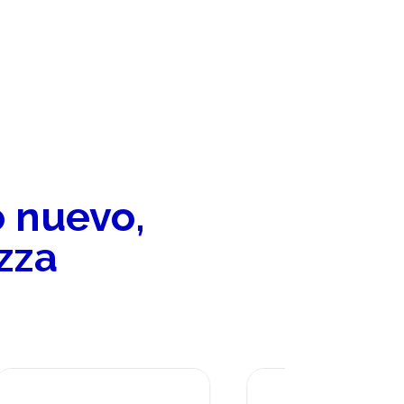
o nuevo,
zza