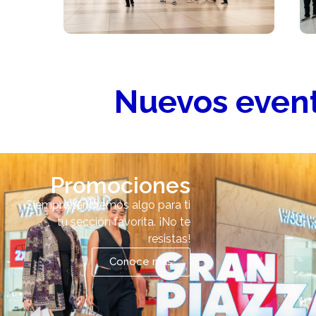
Nuevos event
Promociones
Siempre tendremos algo para ti
tu sección favorita. ¡No te
resistas!
Conoce más