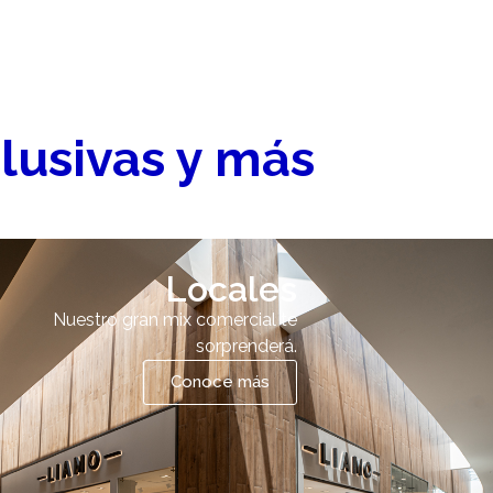
lusivas y más
Locales
Nuestro gran mix comercial te
sorprenderá.
Conoce más