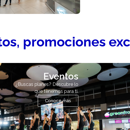
os, promociones exc
Eventos
¿Buscas planes? Descubre lo
que tenemos para ti.
Conoce más