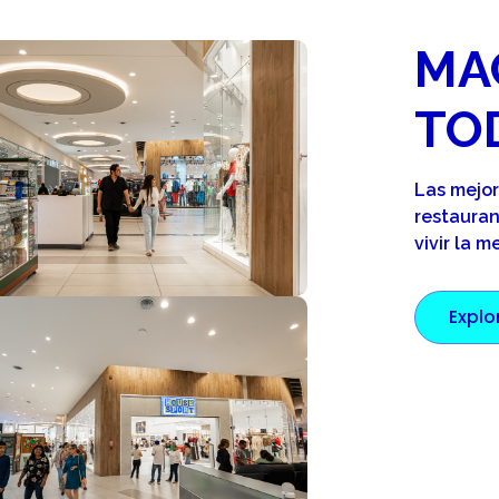
MA
TO
Las mejo
restauran
vivir la m
Explo