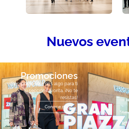
Nuevos event
Promociones
Siempre tendremos algo para ti
tu sección favorita. ¡No te
resistas!
Conoce más