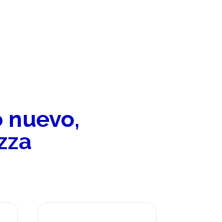
o nuevo,
zza