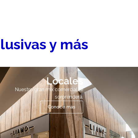
lusivas y más
Locales
Nuestro gran mix comercial te
sorprenderá.
Conoce más