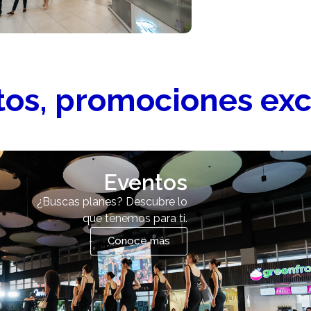
os, promociones exc
Eventos
¿Buscas planes? Descubre lo
que tenemos para ti.
Conoce más