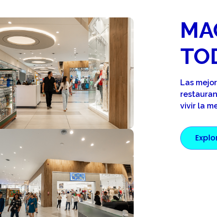
MA
TO
Las mejo
restauran
vivir la m
Explo