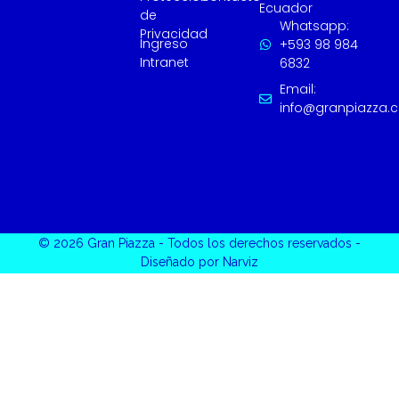
Ecuador
de
Whatsapp:
Privacidad
Ingreso
+593 98 984
Intranet
6832
Email:
info@granpiazza.
© 2026 Gran Piazza - Todos los derechos reservados -
Diseñado por Narviz