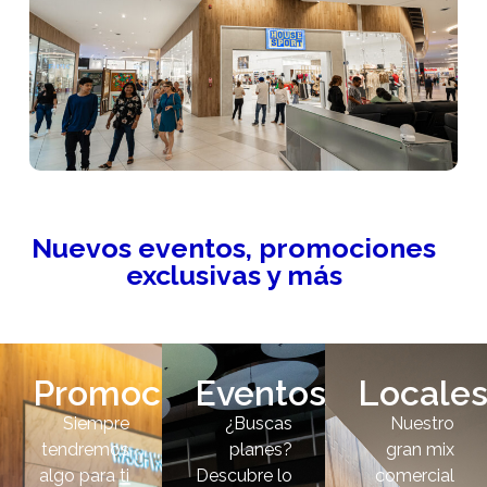
Nuevos eventos, promociones
exclusivas y más
Promociones
Eventos
Locale
Siempre
¿Buscas
Nuestro
tendremos
planes?
gran mix
algo para ti
Descubre lo
comercial