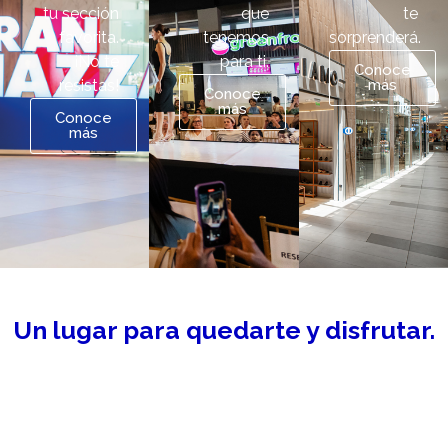
tu sección
que
te
favorita.
tenemos
sorprenderá.
¡No te
para ti.
Conoce
resistas!
más
Conoce
más
Conoce
más
Un lugar para quedarte y disfrutar.