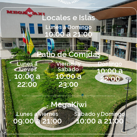
Locales e Islas
Lunes a Domingo
10:00 a 21:00
Patio de Comidas
Lunes a
Viernes y
Domingo
Jueves
Sábado
10:00 a
10:00 a
10:00 a
22:00
22:00
23:00
MegaKiwi
Lunes a Viernes
Sábado y Domingo
09:00 a 21:00
10:00 a 21:00