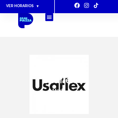
VER HORARIOS
▾
Usaflex
Moda