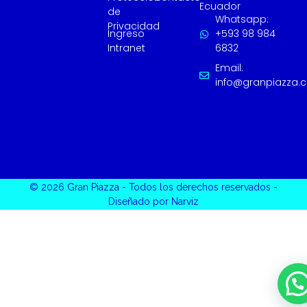
Ecuador
de
Whatsapp:
Privacidad
Ingreso
+593 98 984
Intranet
6832
Email:
info@granpiazza.
© 2026 Gran Piazza - Todos los derechos reservados -
Diseñado por Narviz