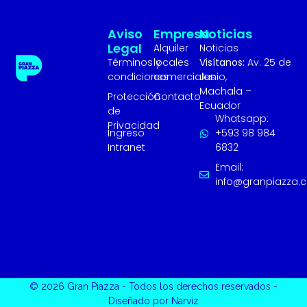
Aviso
Empresa
Noticias
Legal
Alquiler
Noticias
Términos y
locales
Visítanos:
Av. 25 de
condiciones
comerciales
Junio,
Machala –
Protección
Contacto
Ecuador
de
Whatsapp:
Privacidad
Ingreso
+593 98 984
Intranet
6832
Email:
info@granpiazza.
© 2026 Gran Piazza - Todos los derechos reservados -
Diseñado por Narviz