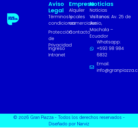
Aviso
Empresa
Noticias
Legal
Alquiler
Noticias
Términos y
locales
Visítanos:
Av. 25 de
condiciones
comerciales
Junio,
Machala –
Protección
Contacto
Ecuador
de
Whatsapp:
Privacidad
Ingreso
+593 98 984
Intranet
6832
Email:
info@granpiazza.
© 2026 Gran Piazza - Todos los derechos reservados -
Diseñado por Narviz