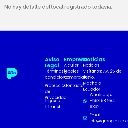
No hay detalle del local registrado todavía.
Aviso
Empresa
Noticias
Legal
Alquiler
Noticias
Términos y
locales
Visítanos:
Av. 25 de
condiciones
comerciales
Junio,
Machala –
Protección
Contacto
Ecuador
de
Whatsapp:
Privacidad
Ingreso
+593 98 984
Intranet
6832
Email:
info@granpiazza.