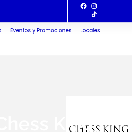
s
Eventos y Promociones
Locales
Chess King