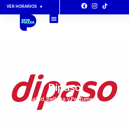
VER HORARIOS
▾
Dipaso
Salud, Belleza y Perfumería