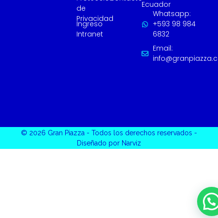
Ecuador
de
Whatsapp:
Privacidad
Ingreso
+593 98 984
Intranet
6832
Email:
info@granpiazza.
© 2026 Gran Piazza - Todos los derechos reservados -
Diseñado por Narviz