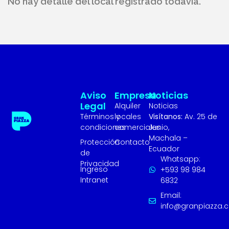
No hay detalle del local registrado todavía.
Aviso
Empresa
Noticias
Legal
Alquiler
Noticias
Términos y
locales
Visítanos:
Av. 25 de
condiciones
comerciales
Junio,
Machala –
Protección
Contacto
Ecuador
de
Whatsapp:
Privacidad
Ingreso
+593 98 984
Intranet
6832
Email:
info@granpiazza.