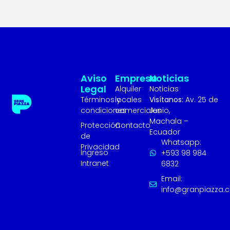
Aviso
Empresa
Noticias
Legal
Alquiler
Noticias
Términos y
locales
Visítanos:
Av. 25 de
condiciones
comerciales
Junio,
Machala –
Protección
Contacto
Ecuador
de
Whatsapp:
Privacidad
Ingreso
+593 98 984
Intranet
6832
Email:
info@granpiazza.