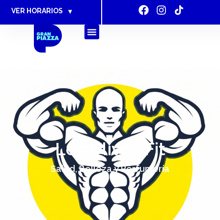
VER HORARIOS
▾
Los Olivos Fit
Salud, Belleza y Perfumería