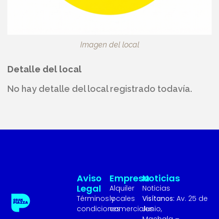
Imagen del local
Detalle del local
No hay detalle del local registrado todavía.
Aviso
Empresa
Noticias
Legal
Alquiler
Noticias
Términos y
locales
Visítanos:
Av. 25 de
condiciones
comerciales
Junio,