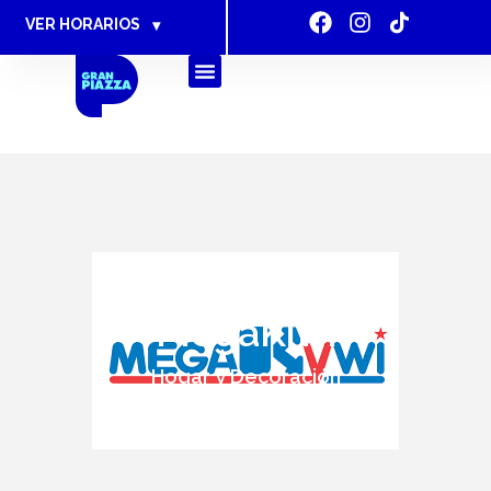
VER HORARIOS
▾
MegaKiwi
Hogar y Decoración