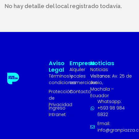
No hay detalle del local registrado todavía.
Aviso
Empresa
Noticias
Legal
Alquiler
Noticias
Términos y
locales
Visítanos:
Av. 25 de
condiciones
comerciales
Junio,
Machala –
Protección
Contacto
Ecuador
de
Whatsapp:
Privacidad
Ingreso
+593 98 984
Intranet
6832
Email:
info@granpiazza.