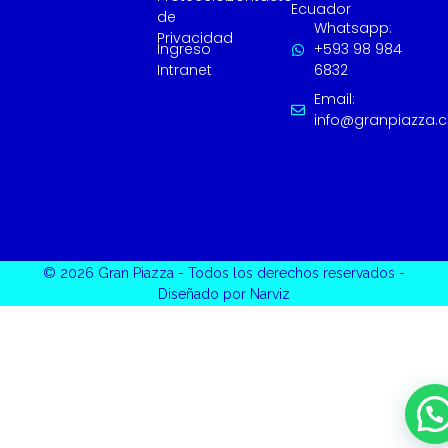
Ecuador
de
Whatsapp:
Privacidad
Ingreso
+593 98 984
Intranet
6832
Email:
info@granpiazza.
© 2026 Gran Piazza - Todos los derechos reservados -
Diseñado por Narviz