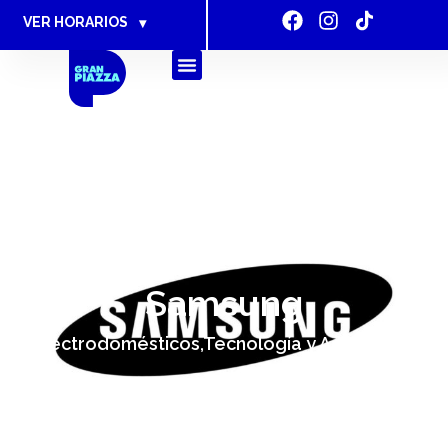
VER HORARIOS
▾
Samsung
Electrodomésticos,Tecnología y Accesorios